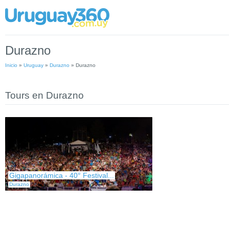
Durazno
Inicio
»
Uruguay
»
Durazno
»
Durazno
Tours en Durazno
Gigapanorámica - 40° Festival...
Durazno