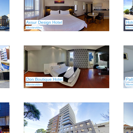
Axsur Design Hotel
Hot
Montevideo
Mont
Don Boutique Hotel
Pal
Montevideo
Mont