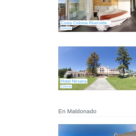
Costa Colonia Riverside...
Colonia
Hotel Nirvana
Colonia
En Maldonado