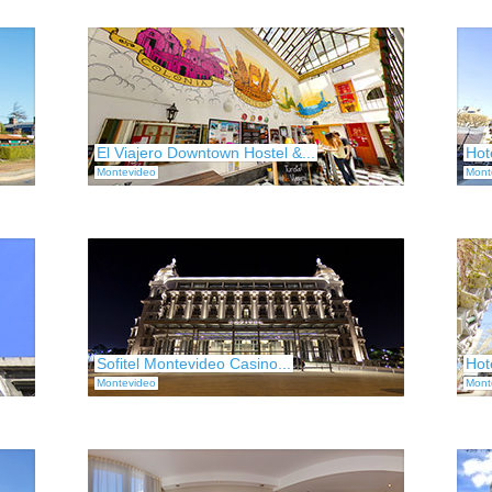
El Viajero Downtown Hostel &...
Hot
Montevideo
Mont
Sofitel Montevideo Casino...
Hot
Montevideo
Mont