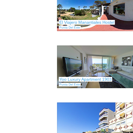
El Viajero Manantiales Hostel
Punta Del Este
Yoo Luxury Apartment 1903
Punta Del Este