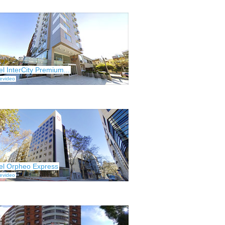
el InterCity Premium...
evideo
el Orpheo Express
evideo