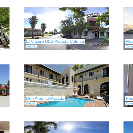
El Viajero B&B Posada Colonia
Rea
Colonia
Colo
Don Antonio Posada
Pos
Colonia
Colo