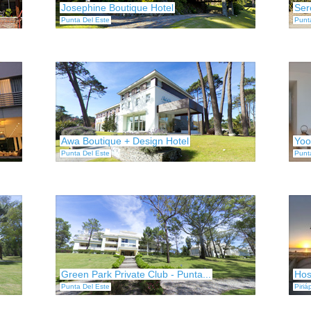
Josephine Boutique Hotel
Ser
Punta Del Este
Punt
Awa Boutique + Design Hotel
Yoo
Punta Del Este
Punt
Green Park Private Club - Punta...
Hos
Punta Del Este
Piriá