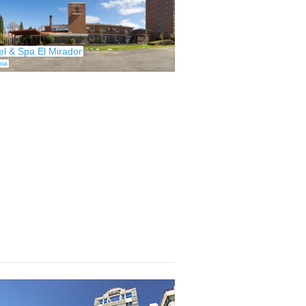
el & Spa El Mirador
nia