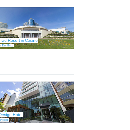
rad Resort & Casino
a Del Este
 Design Hotel
evideo