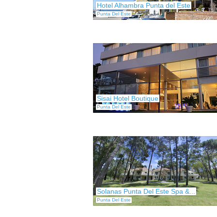
Hotel Alhambra Punta del Este
Punta Del Este
Sisai Hotel Boutique
Punta Del Este
Solanas Punta Del Este Spa &...
Punta Del Este