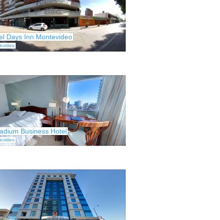
el Days Inn Montevideo
evideo
ladium Business Hotel
evideo