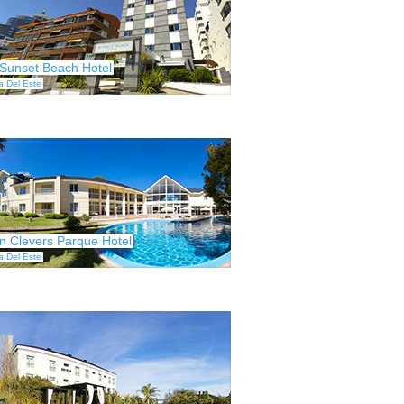
Sunset Beach Hotel
a Del Este
n Clevers Parque Hotel
a Del Este