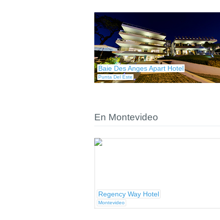
Baie Des Anges Apart Hotel
Punta Del Este
En Montevideo
Regency Way Hotel
Montevideo