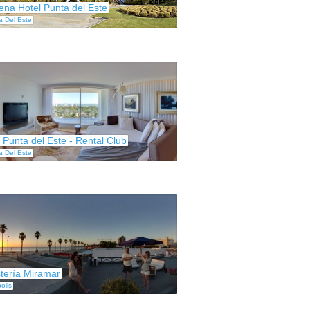
ena Hotel Punta del Este
a Del Este
 Punta del Este - Rental Club
a Del Este
tería Miramar
polis