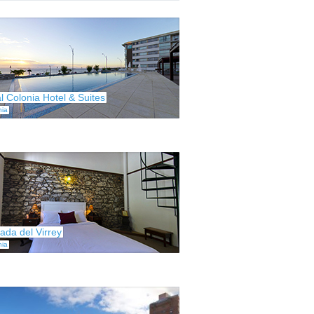
l Colonia Hotel & Suites
nia
ada del Virrey
nia