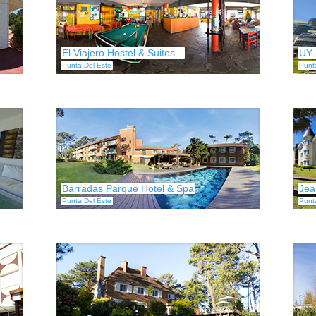
El Viajero Hostel & Suites...
UY 
Punta Del Este
Punt
Barradas Parque Hotel & Spa
Jea
Punta Del Este
Punt