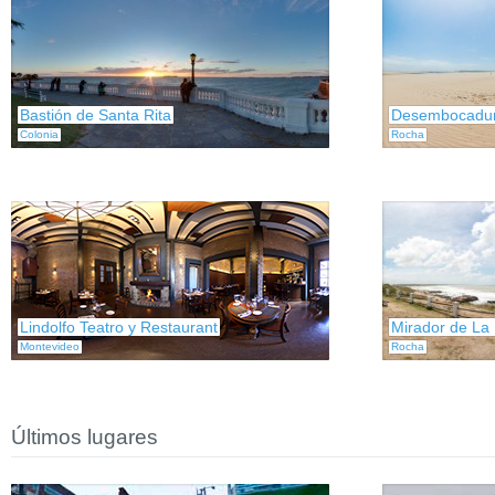
Bastión de Santa Rita
Desembocadura
Colonia
Rocha
Lindolfo Teatro y Restaurant
Mirador de La
Montevideo
Rocha
Últimos lugares