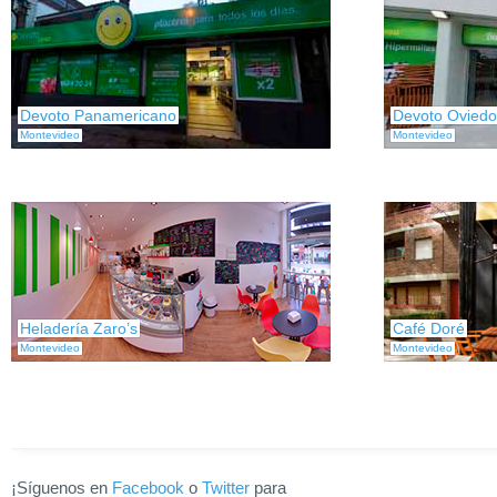
Devoto Panamericano
Devoto Oviedo
Montevideo
Montevideo
Heladería Zaro’s
Café Doré
Montevideo
Montevideo
¡Síguenos en
Facebook
o
Twitter
para