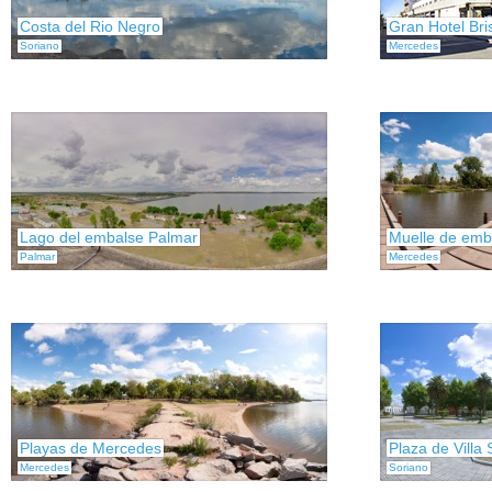
Costa del Rio Negro
Gran Hotel Br
Soriano
Mercedes
Lago del embalse Palmar
Muelle de emb
Palmar
Mercedes
Playas de Mercedes
Plaza de Villa
Mercedes
Soriano