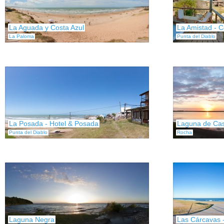
La Aguada y Costa Azul
La Amistad - C
La Paloma
Punta del Diablo
La Posada - Hotel & Posada
Laguna de Cast
Punta del Diablo
Rocha
Laguna Negra
Las Cárcavas 