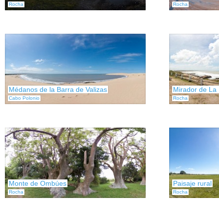
Rocha
Rocha
Médanos de la Barra de Valizas
Mirador de La
Cabo Polonio
Rocha
Monte de Ombúes
Paisaje rural
Rocha
Rocha