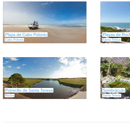
Playa de Cabo Polonio
Playas de Roc
Cabo Polonio
Santa Teresa
Potrerillo de Santa Teresa
Sombráculo
Rocha
Santa Teresa