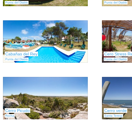
Punta del Diablo
Punta del Diablo
Cabañas del Rey
Cero Stress R
Punta del Diablo
Punta del Diablo
Cerro Picudo
Cerro verde
Rocha
Santa Teresa