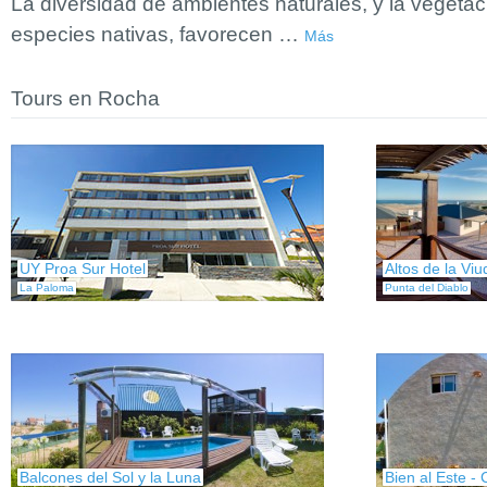
La diversidad de ambientes naturales, y la vegetac
especies nativas, favorecen
…
Más
Tours en Rocha
UY Proa Sur Hotel
Altos de la Viu
La Paloma
Punta del Diablo
Balcones del Sol y la Luna
Bien al Este - 