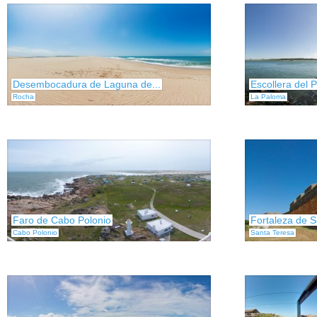
Desembocadura de Laguna de...
Escollera del P
Rocha
La Paloma
Faro de Cabo Polonio
Fortaleza de 
Cabo Polonio
Santa Teresa