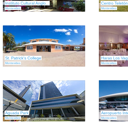
Instituto Cultural Anglo...
Centro Teletó
Montevideo
Montevideo
St. Patrick's College
Haras Los Vago
Montevideo
Montevideo
Aguada Park
Aeropuerto Int
Montevideo
Montevideo