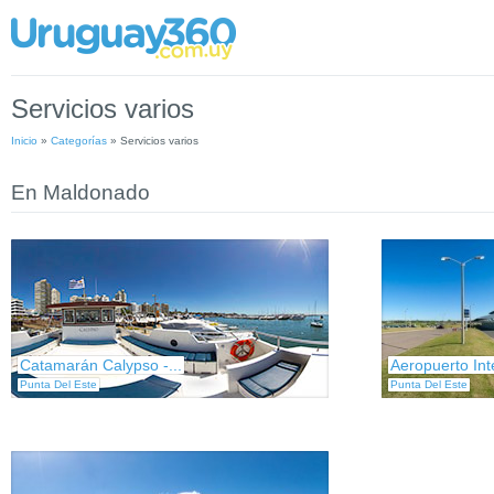
Servicios varios
Inicio
»
Categorías
»
Servicios varios
En Maldonado
Catamarán Calypso -...
Aeropuerto Int
Punta Del Este
Punta Del Este