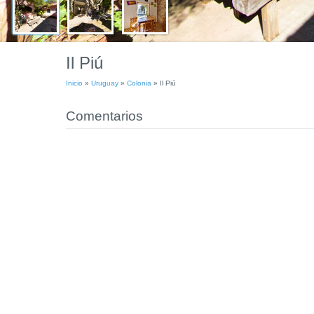
Il Piú
Inicio
»
Uruguay
»
Colonia
»
Il Piú
Comentarios