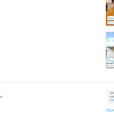
Mus
Nuev
Pue
Colo
¡Má
en
mej
(
ht
Sigu