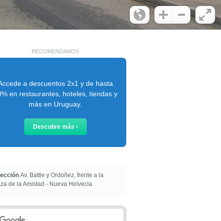
RECOMENDAMOS
Accede a descuentos 2x1 y de hasta
% en restaurantes, hoteles, tiendas y
más en Uruguay.
Descubre más ›
rección
Av. Battle y Ordoñez, frente a la
za de la Amistad - Nueva Helvecia