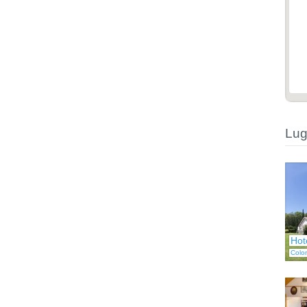
Lug
Hot
Colo