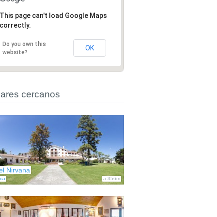
This page can't load Google Maps
correctly.
Do you own this
OK
website?
ares cercanos
el Nirvana
nia
a 356m