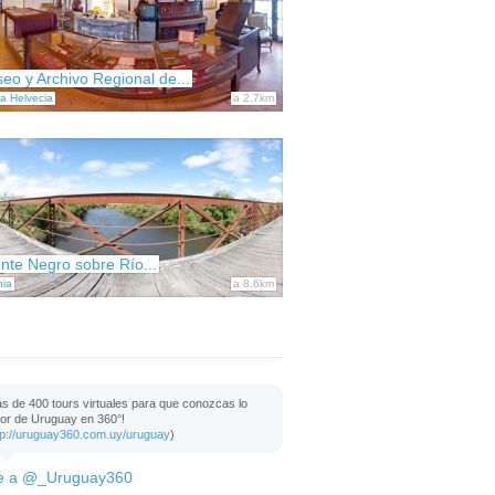
eo y Archivo Regional de...
a Helvecia
a 2.7km
nte Negro sobre Río...
nia
a 8.6km
s de 400 tours virtuales para que conozcas lo
or de Uruguay en 360°!
tp://uruguay360.com.uy/uruguay
)
e a @_Uruguay360