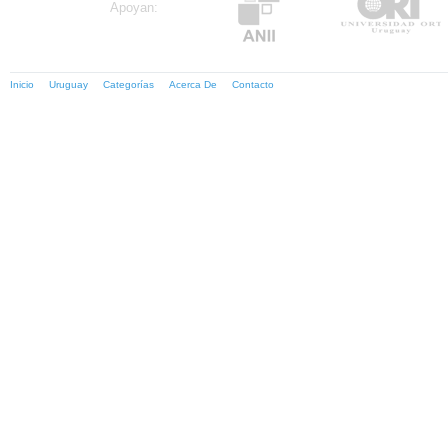
Apoyan:
Inicio
Uruguay
Categorías
Acerca De
Contacto