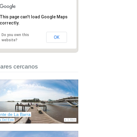
This page can't load Google Maps
correctly.
Do you own this
OK
website?
ares cercanos
nte de La Barra
a Del Este
a 1.8km