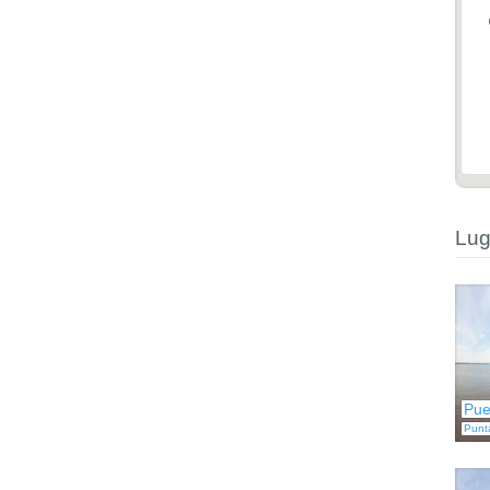
Lug
Pue
Punt