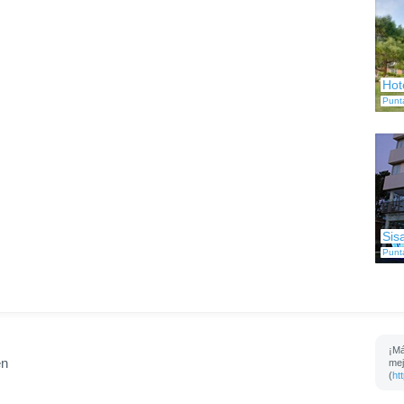
Hot
Punt
Sis
Punt
¡Má
en
mej
(
ht