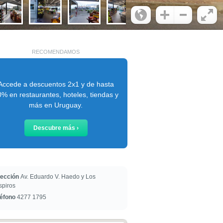
RECOMENDAMOS
Accede a descuentos 2x1 y de hasta
% en restaurantes, hoteles, tiendas y
más en Uruguay.
Descubre más ›
rección
Av. Eduardo V. Haedo y Los
spiros
léfono
4277 1795