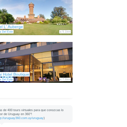
el L' Auberge
a Del Este
a 5.1km
ai Hotel Boutique
a Del Este
a 7.6km
s de 400 tours virtuales para que conozcas lo
or de Uruguay en 360°!
tp://uruguay360.com.uy/uruguay
)