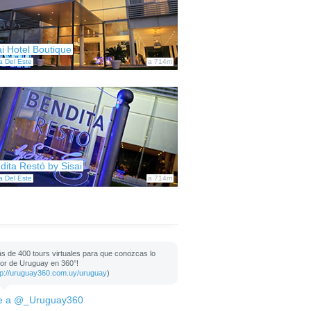
ai Hotel Boutique
a Del Este
a 714m
dita Restó by Sisai
a Del Este
a 714m
s de 400 tours virtuales para que conozcas lo
or de Uruguay en 360°!
tp://uruguay360.com.uy/uruguay
)
e a @_Uruguay360