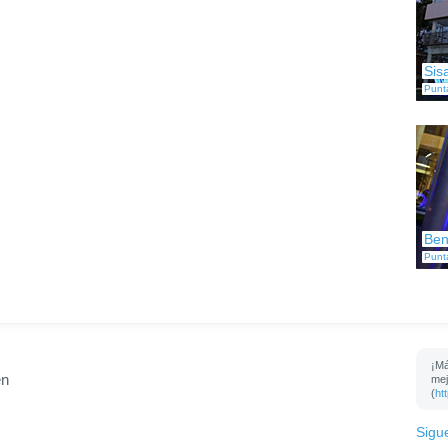
Sis
Punt
Ben
Punt
¡Má
en
mej
(
ht
Sigu