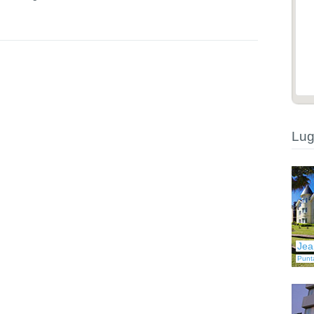
Lug
Jea
Punt