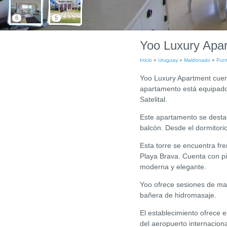
6
5
Yoo Luxury Apa
Inicio
»
Uruguay
»
Maldonado
»
Punt
Yoo Luxury Apartment cuent
apartamento está equipado 
Satelital.
Este apartamento se desta
balcón. Desde el dormitorio
Esta torre se encuentra fre
Playa Brava. Cuenta con pis
moderna y elegante.
Yoo ofrece sesiones de mas
bañera de hidromasaje.
El establecimiento ofrece 
del aeropuerto internacion