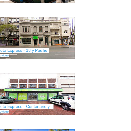
oto Express - 18 y Paullier
evideo
oto Express - Centenario y...
evideo