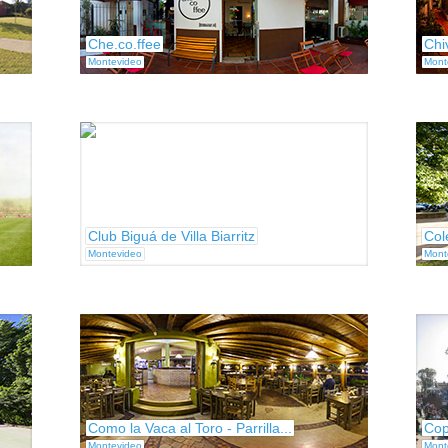
Che.co.ffee
Chi
Montevideo
Mont
Club Biguá de Villa Biarritz
Col
Montevideo
Mont
Como la Vaca al Toro - Parrilla...
Cop
Montevideo
Mont