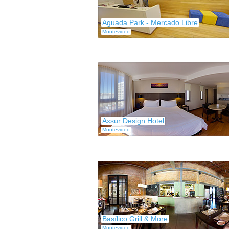
Aguada Park - Mercado Libre
Montevideo
Axsur Design Hotel
Montevideo
Basílico Grill & More
Montevideo