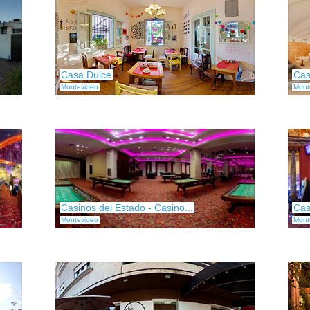
Casa Dulce
Cas
Montevideo
Mont
Casinos del Estado - Casino...
Cas
Montevideo
Mont