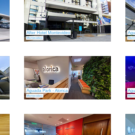
After Hotel Montevideo
Agu
Montevideo
Mont
Aguada Park - Alorica
Agu
Montevideo
Mont