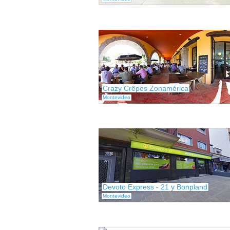
Crazy Crêpes Zonamérica
Montevideo
Devoto Express - 21 y Bonpland
Montevideo