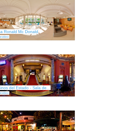
a Ronald Mc Donald
evideo
inos del Estado - Sala de...
evideo