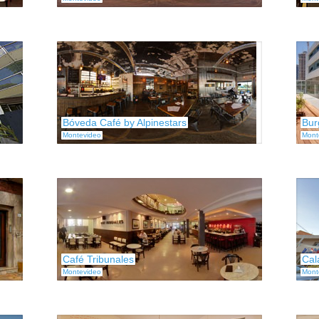
Bóveda Café by Alpinestars
Bur
Montevideo
Mont
Café Tribunales
Cal
Montevideo
Mont