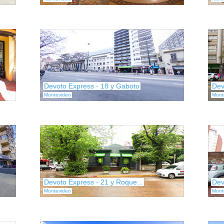
Devoto Express - 18 y Gaboto
Dev
Montevideo
Mont
Devoto Express - 21 y Roque...
Dev
Montevideo
Mont