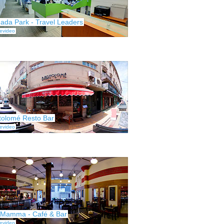
ada Park - Travel Leaders
evideo
tolomé Resto Bar
evideo
 Mamma - Café & Bar
evideo