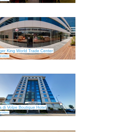
ger King World Trade Center
evideo
a di Volpe Boutique Hotel
evideo