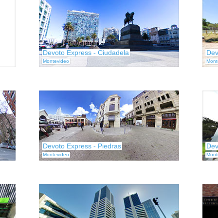
Devoto Express - Ciudadela
Dev
Montevideo
Mont
Devoto Express - Piedras
Dev
Montevideo
Mont