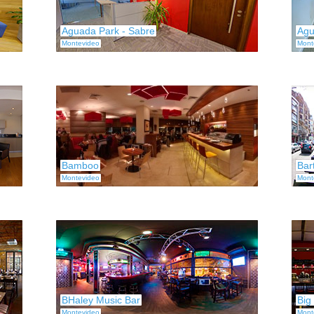
Aguada Park - Sabre
Agu
Montevideo
Mont
Bamboo
Bar
Montevideo
Mont
BHaley Music Bar
Big
Montevideo
Mont