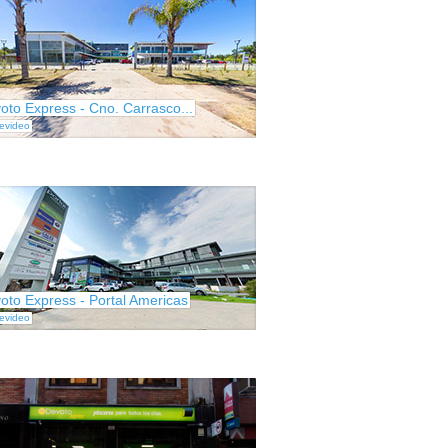
oto Express - Cno. Carrasco...
evideo
oto Express - Portal Americas
evideo