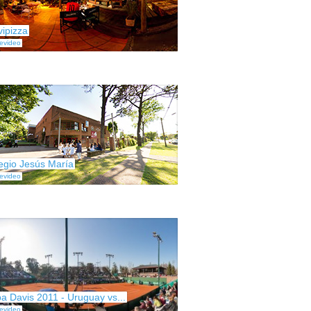
vipizza
evideo
egio Jesús María
evideo
a Davis 2011 - Uruguay vs...
evideo