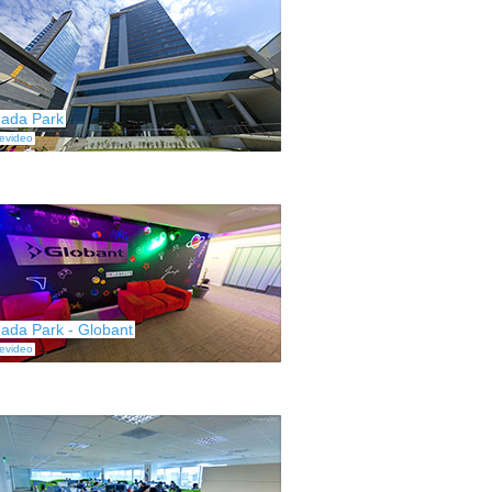
ada Park
evideo
ada Park - Globant
evideo