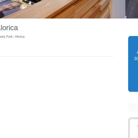
lorica
da Park - Alorica
30