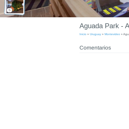
5
Aguada Park - A
Inicio
»
Uruguay
»
Montevideo
»
Agua
Comentarios