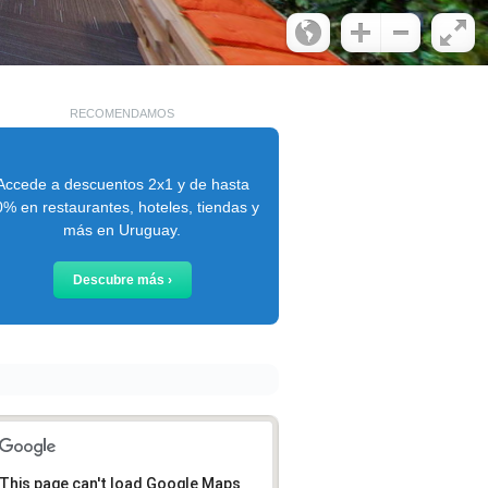
RECOMENDAMOS
Accede a descuentos 2x1 y de hasta
% en restaurantes, hoteles, tiendas y
más en Uruguay.
Descubre más ›
This page can't load Google Maps