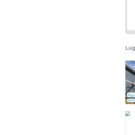
Lug
Agu
Mont