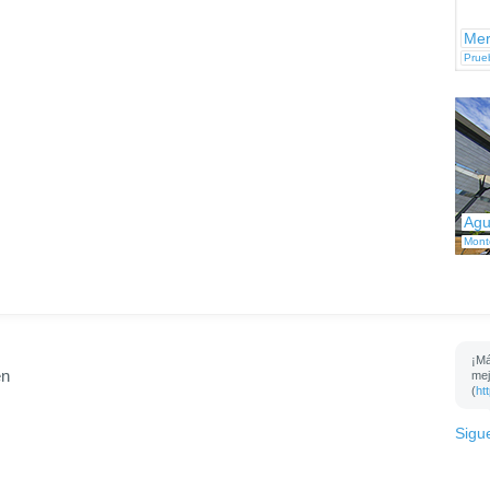
Mer
Prue
Agu
Mont
¡Má
en
mej
(
ht
Sigu