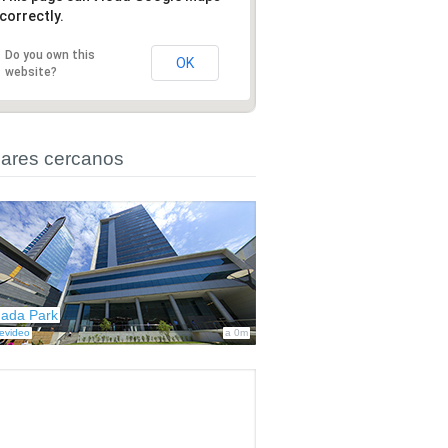
correctly.
Do you own this
OK
website?
ares cercanos
ada Park
evideo
a 0m