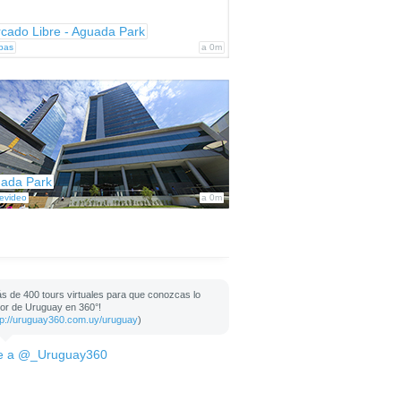
cado Libre - Aguada Park
bas
a 0m
ada Park
evideo
a 0m
s de 400 tours virtuales para que conozcas lo
or de Uruguay en 360°!
tp://uruguay360.com.uy/uruguay
)
e a @_Uruguay360