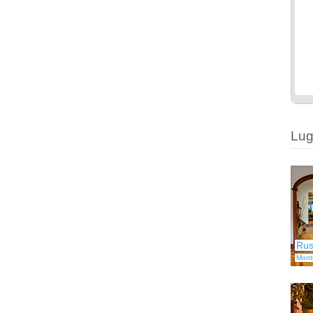
Lug
Rus
Mont