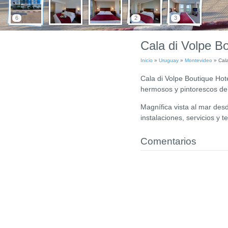
6
2
3
Cala di Volpe Bo
Inicio
»
Uruguay
»
Montevideo
»
Cala
Cala di Volpe Boutique Hot
hermosos y pintorescos de
Magnífica vista al mar des
instalaciones, servicios y t
Comentarios