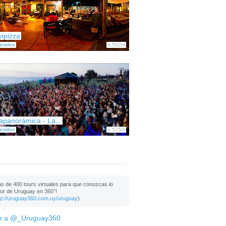
vipizza
evideo
a 562m
apanorámica - La...
evideo
a 575m
s de 400 tours virtuales para que conozcas lo
or de Uruguay en 360°!
tp://uruguay360.com.uy/uruguay
)
e a @_Uruguay360