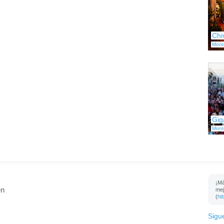
Chi
Mont
Gig
Mont
¡Má
en
mej
(
ht
Sigu