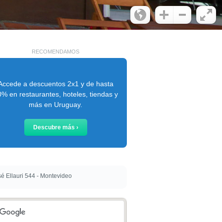
RECOMENDAMOS
Accede a descuentos 2x1 y de hasta
% en restaurantes, hoteles, tiendas y
más en Uruguay.
Descubre más ›
é Ellauri 544 - Montevideo