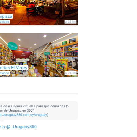
vipizza
evideo
a 234m
erías El Virrey
evideo
a 243m
s de 400 tours virtuales para que conozcas lo
or de Uruguay en 360°!
tp://uruguay360.com.uy/uruguay
)
e a @_Uruguay360