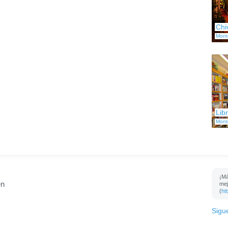
Chi
Mont
Libr
Mont
¡Má
en
mej
(
ht
Sigu