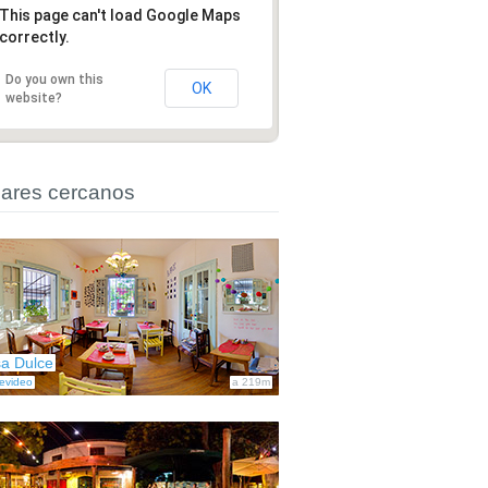
This page can't load Google Maps
correctly.
Do you own this
OK
website?
ares cercanos
a Dulce
evideo
a 219m