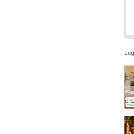
Lug
Cas
Mont