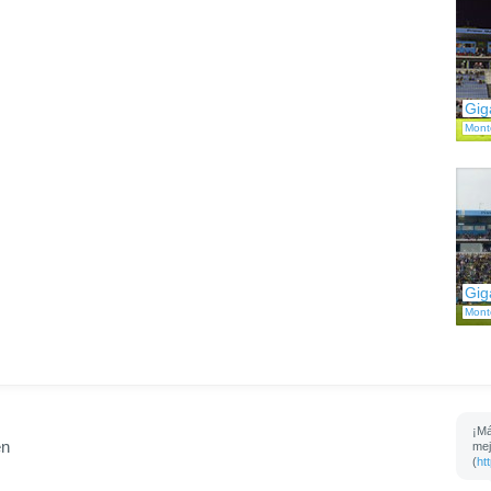
Gig
Mont
Gig
Mont
¡Má
en
mej
(
ht