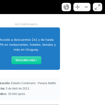
RECOMENDAMOS
Accede a descuentos 2x1 y de hasta
% en restaurantes, hoteles, tiendas y
más en Uruguay.
Descubre más ›
icación:
Estadio Centenario - Parque Battlle
cha:
5 de Abril de 2013.
blico:
50.000 apróx.