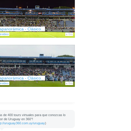
apanorámica - Clásico...
evideo
a 0m
apanorámica - Clásico...
evideo
a 0m
s de 400 tours virtuales para que conozcas lo
or de Uruguay en 360°!
tp://uruguay360.com.uy/uruguay
)