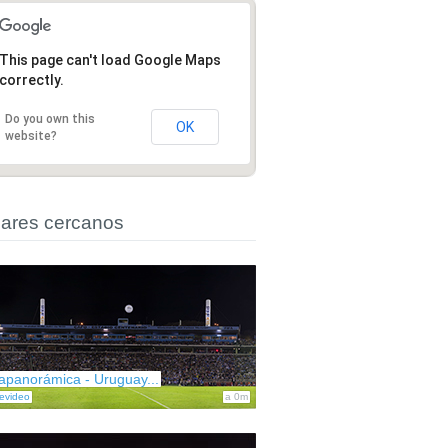
This page can't load Google Maps
correctly.
Do you own this
OK
website?
ares cercanos
apanorámica - Uruguay...
evideo
a 0m