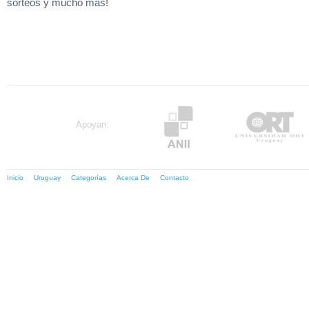
sorteos y mucho más!
Apoyan:
Inicio
Uruguay
Categorías
Acerca De
Contacto