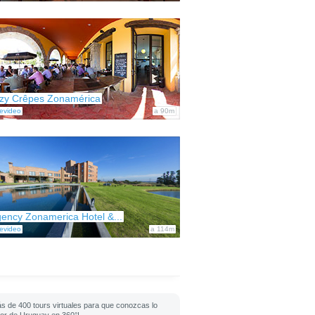
zy Crêpes Zonamérica
evideo
a 90m
ency Zonamerica Hotel &...
evideo
a 114m
s de 400 tours virtuales para que conozcas lo