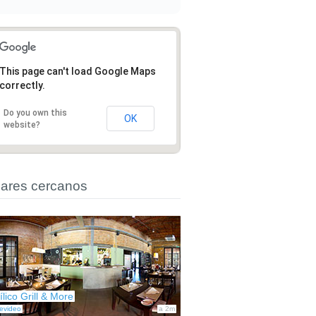
This page can't load Google Maps
correctly.
Do you own this
OK
website?
ares cercanos
ílico Grill & More
evideo
a 2m