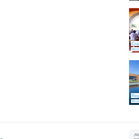
Cra
Mont
Reg
Mont
¡Má