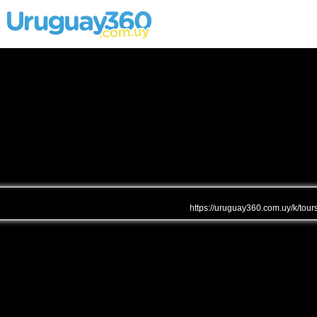
https://uruguay360.com.uy/k/tour