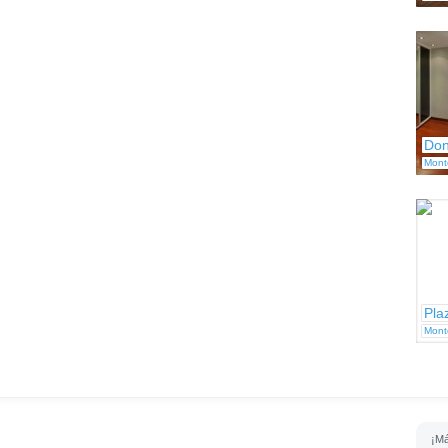
Don
Mont
Pla
Mont
¡Má