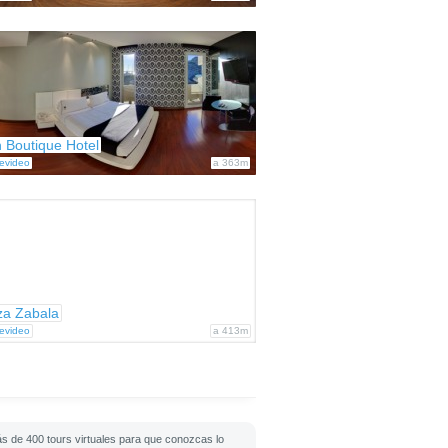
 Boutique Hotel
evideo
a 363m
za Zabala
evideo
a 413m
s de 400 tours virtuales para que conozcas lo