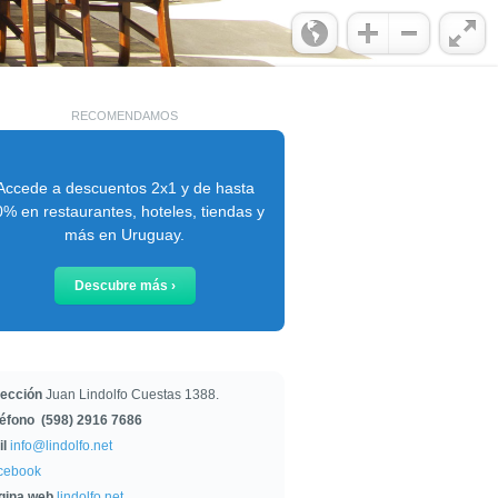
RECOMENDAMOS
Accede a descuentos 2x1 y de hasta
% en restaurantes, hoteles, tiendas y
más en Uruguay.
Descubre más ›
rección
Juan Lindolfo Cuestas 1388.
léfono
(598)
2916 7686
il
info@lindolfo.net
cebook
gina web
lindolfo.net