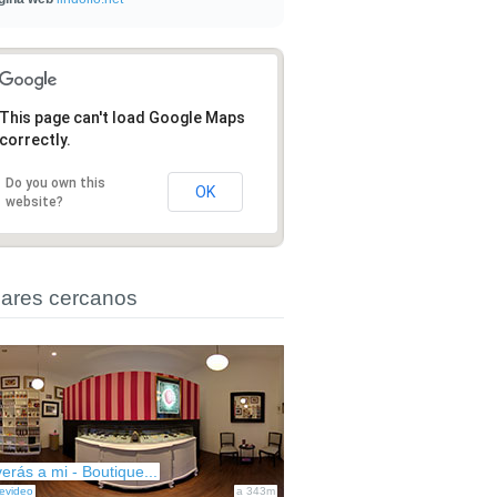
This page can't load Google Maps
correctly.
Do you own this
OK
website?
ares cercanos
verás a mi - Boutique...
evideo
a 343m