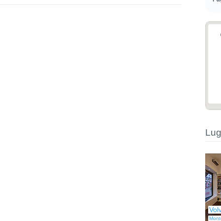
Lug
Vol
Mont