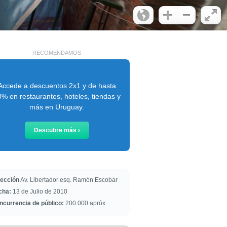
RECOMENDAMOS
Accede a descuentos 2x1 y de hasta
% en restaurantes, hoteles, tiendas y
más en Uruguay.
Descubre más ›
rección
Av. Libertador esq. Ramón Escobar
cha:
13 de Julio de 2010
ncurrencia de público:
200.000 apróx.