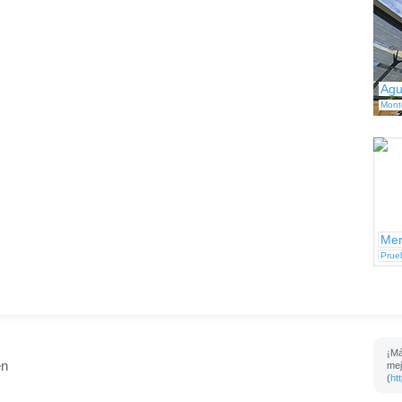
Agu
Mont
Mer
Prue
¡Má
en
mej
(
ht