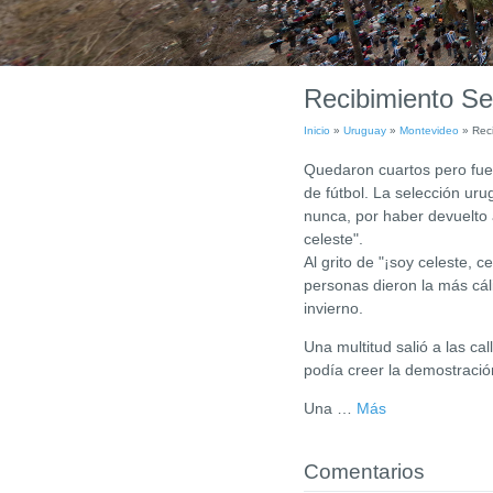
Recibimiento Se
Inicio
»
Uruguay
»
Montevideo
»
Rec
Quedaron cuartos pero fue
de fútbol. La selección ur
nunca, por haber devuelto al
celeste".
Al grito de "¡soy celeste, 
personas dieron la más cál
invierno.
Una multitud salió a las ca
podía creer la demostració
Una
…
Más
Comentarios