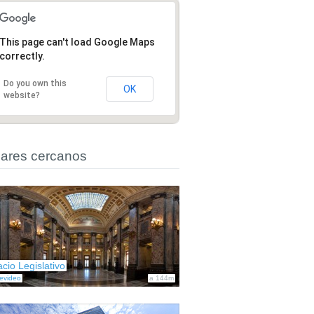
This page can't load Google Maps
correctly.
Do you own this
OK
website?
ares cercanos
acio Legislativo
evideo
a 144m