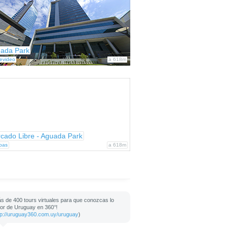
ada Park
evideo
a 618m
cado Libre - Aguada Park
bas
a 618m
s de 400 tours virtuales para que conozcas lo
or de Uruguay en 360°!
tp://uruguay360.com.uy/uruguay
)