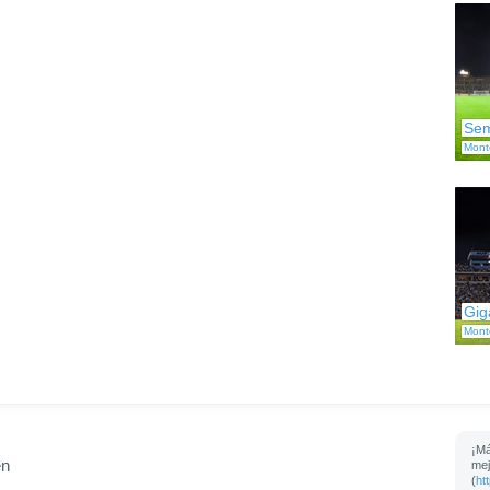
Sem
Mont
Gig
Mont
¡Má
en
mej
(
ht