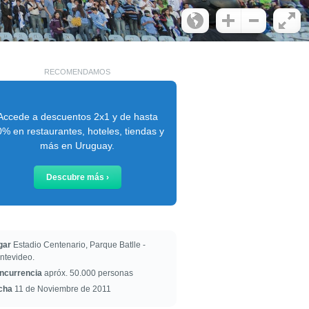
RECOMENDAMOS
Accede a descuentos 2x1 y de hasta
% en restaurantes, hoteles, tiendas y
más en Uruguay.
Descubre más ›
gar
Estadio Centenario, Parque Batlle -
ntevideo.
ncurrencia
apróx. 50.000 personas
cha
11 de Noviembre de 2011