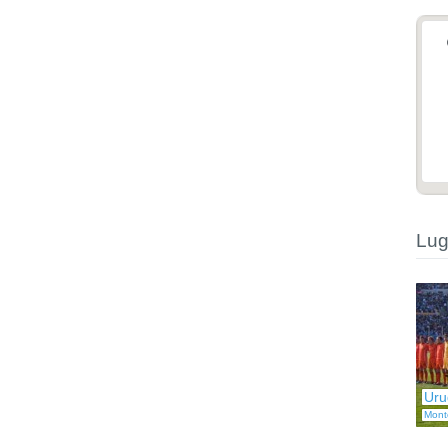
Lug
Uru
Mont