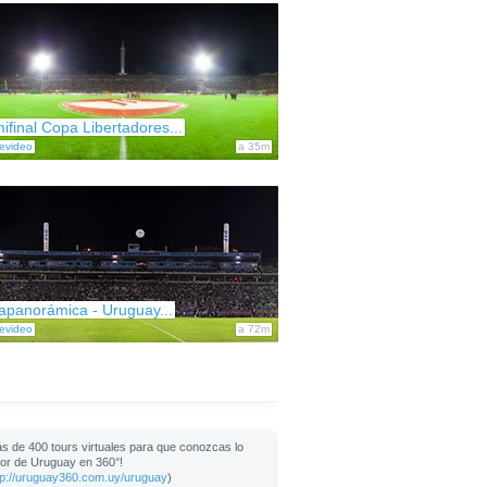
ifinal Copa Libertadores...
evideo
a 35m
apanorámica - Uruguay...
evideo
a 72m
s de 400 tours virtuales para que conozcas lo
or de Uruguay en 360°!
tp://uruguay360.com.uy/uruguay
)