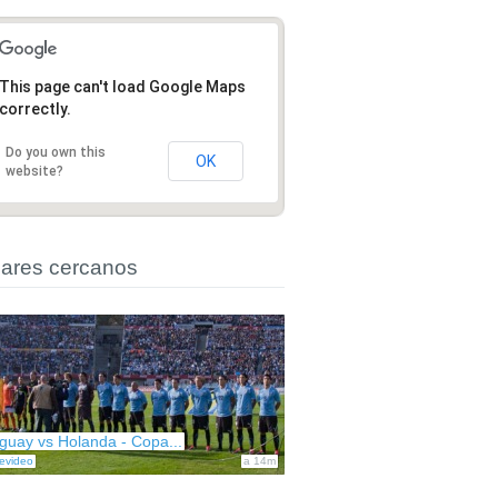
This page can't load Google Maps
correctly.
Do you own this
OK
website?
ares cercanos
guay vs Holanda - Copa...
evideo
a 14m