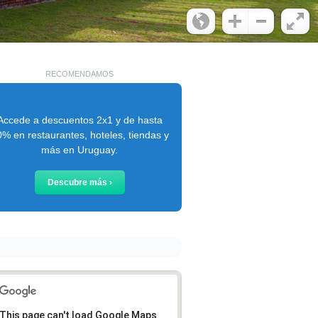
RECOMENDAMOS
Accede a descuentos 2x1 y de hasta
% en restaurantes, hoteles, tiendas y
más en Uruguay.
Descubre más ›
This page can't load Google Maps