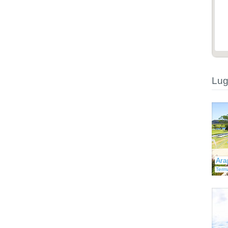
Lug
Ara
Term