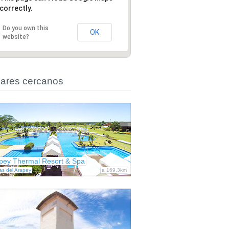
correctly.
Do you own this
OK
website?
ares cercanos
pey Thermal Resort & Spa
as del Arapey
a 169.3km