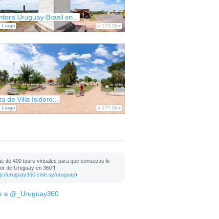
ntera Uruguay-Brasil en...
o Largo
a 173.2km
a de Villa Isidoro...
o Largo
a 177.9km
s de 400 tours virtuales para que conozcas lo
or de Uruguay en 360°!
tp://uruguay360.com.uy/uruguay
)
e a @_Uruguay360