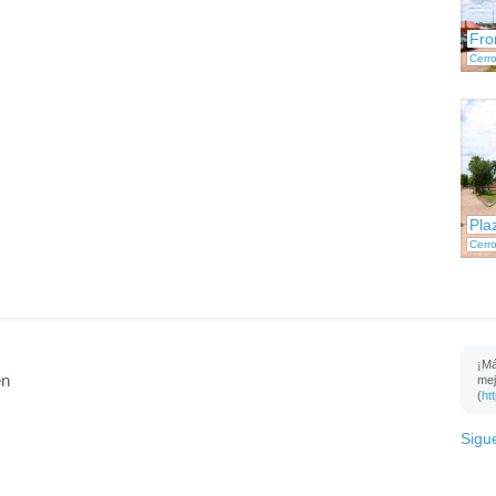
Fro
Cerr
Plaz
Cerr
¡Má
en
mej
(
ht
Sigu