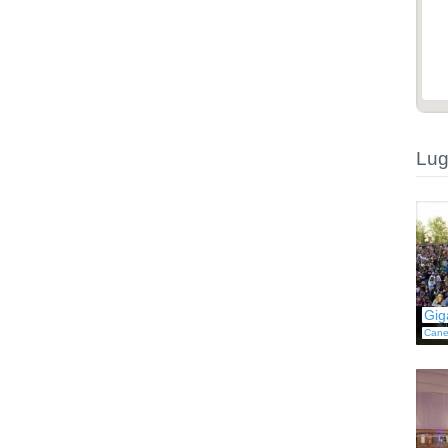
Lug
Gig
Cane