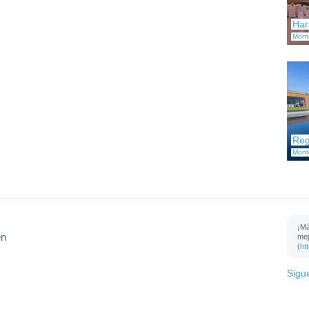
Har
Mont
Reg
Mont
¡Má
en
mej
(
ht
Sigu