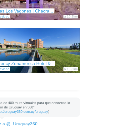
as Los Vagones | Chacra...
evideo
a 10.2km
ency Zonamerica Hotel &...
evideo
a 13.3km
s de 400 tours virtuales para que conozcas lo
or de Uruguay en 360°!
tp://uruguay360.com.uy/uruguay
)
e a @_Uruguay360