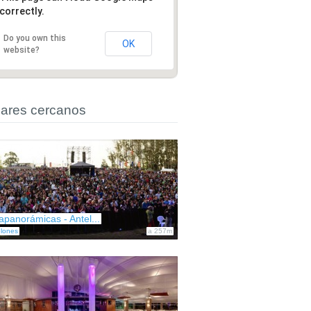
correctly.
Do you own this
OK
website?
ares cercanos
apanorámicas - Antel...
lones
a 257m