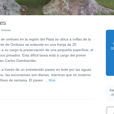
es
e Ombúes
e ombúes en la región del Plata se ubica a orillas de la
onte de Ombúes se extiende en una franja de 20
30
e a su cargo la preservación de una pequeña superficie; el
s privados. Esta difícil tarea está a cargo del primer
uan Carlos Gambarotta.
e a través de un entretenido paseo en bote por las aguas
no, las excursiones son diarias, mientras que en invierno
s fines de semana. El paseo
…
Más
Co
- R