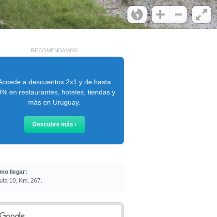
RECOMENDAMOS
Accede a descuentos 2x1 y de hasta
% en restaurantes, hoteles, tiendas y
más en Uruguay.
Descubre más ›
mo llegar:
uta 10, Km. 267.