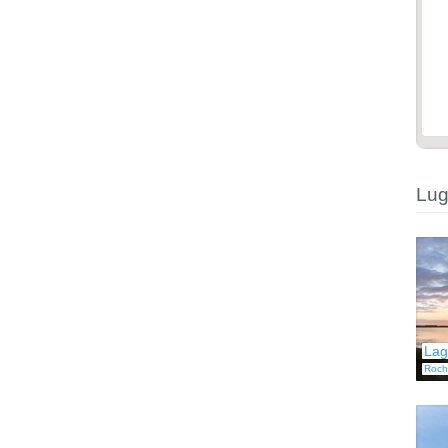
Lug
Lag
Roch