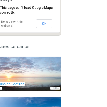
This page can't load Google Maps
correctly.
Do you own this
OK
website?
ares cercanos
una de Castillos
a
a 331m