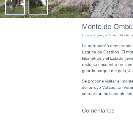
Monte de Ombú
Inicio
»
Uruguay
»
Rocha
»
Monte d
La agrupación más grande d
Laguna de Castillos. El m
kilómetros y el Estado tien
resto se encuentra en campo
guarda parque del país, J
Se propone visitar el mont
del arroyo Valizas. En vera
se realizan únicamente lo
Comentarios