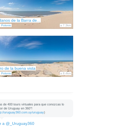
anos de la Barra de...
 Polonio
a 7.3km
ro de la buena vista
 Polonio
a 8.4km
s de 400 tours virtuales para que conozcas lo
or de Uruguay en 360°!
tp://uruguay360.com.uy/uruguay
)
e a @_Uruguay360