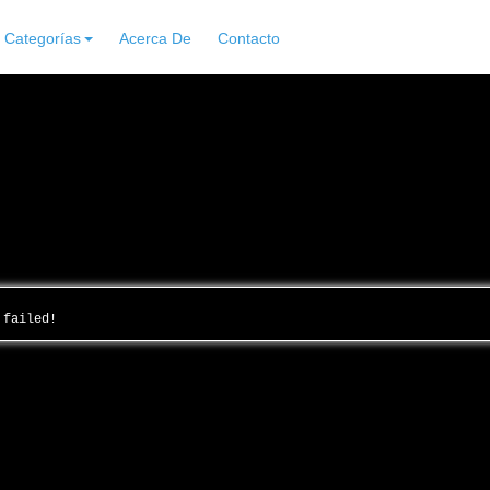
Categorías
Acerca De
Contacto
g failed!