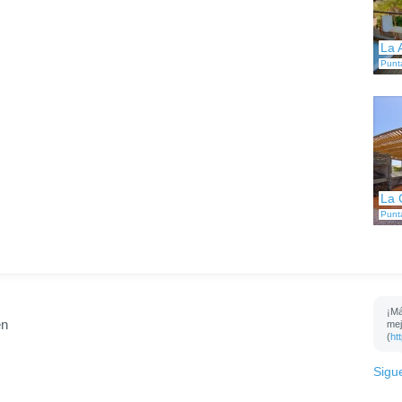
La 
Punt
La 
Punt
¡Má
en
mej
(
ht
Sigu