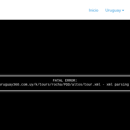
Inicio
Uruguay
FATAL ERROR:
uruguay360.com.uy/k/tours/rocha/PDD/altos/tour.xml - xml parsin