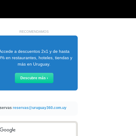
RECOMENDAMOS
Accede a descuentos 2x1 y de hasta
% en restaurantes, hoteles, tiendas y
más en Uruguay.
Descubre más ›
servas
reservas@uruguay360.com.uy