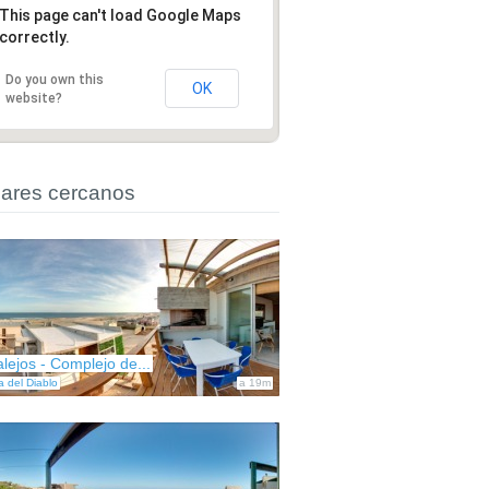
This page can't load Google Maps
correctly.
Do you own this
OK
website?
ares cercanos
alejos - Complejo de...
a del Diablo
a 19m