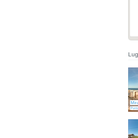
Lug
Mir
Punt