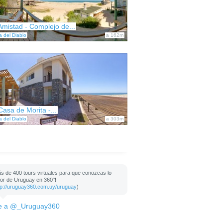
Amistad - Complejo de...
a del Diablo
a 162m
Casa de Morita -...
a del Diablo
a 303m
s de 400 tours virtuales para que conozcas lo
or de Uruguay en 360°!
tp://uruguay360.com.uy/uruguay
)
e a @_Uruguay360