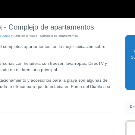
da - Complejo de apartamentos
l Diablo
»
Altos de la Viuda - Complejo de apartamentos
e 8 completos apartamentos, en la mejor ubicación sobre
30
ersonas con h
eladera con freezer, lavarropas, DirecTV y
nado en el dormitorio principal.
estacionamiento y accesorios para la playa son algunas de
iuda te ofrece para que tu estadia en Punta del Diablo sea
Re