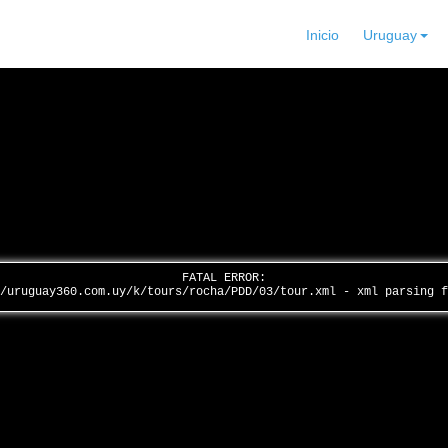
Inicio
Uruguay
FATAL ERROR:
//uruguay360.com.uy/k/tours/rocha/PDD/03/tour.xml - xml parsing 