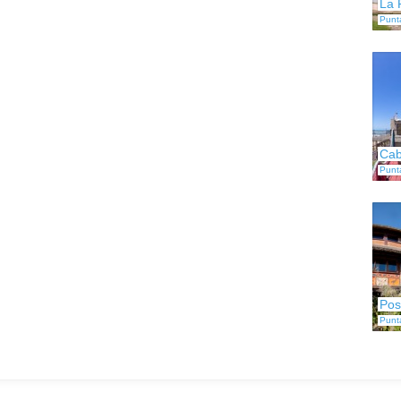
La 
Punt
Cab
Punt
Pos
Punt