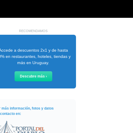
RECOMENDAMOS
Accede a descuentos 2x1 y de hasta
% en restaurantes, hoteles, tiendas y
más en Uruguay.
Descubre más ›
r más información, fotos y datos
 contacto en: