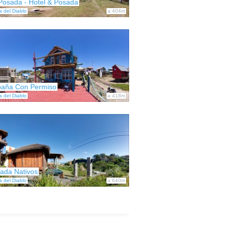
Posada - Hotel & Posada
a del Diablo
a 404m
aña Con Permiso
a del Diablo
a 418m
ada Nativos
a del Diablo
a 640m