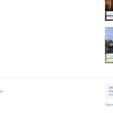
Cer
Punt
Pas
Punt
¡Má
en
mej
(
ht
Sigu