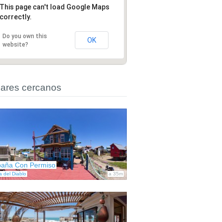
This page can't load Google Maps
correctly.
Do you own this
OK
website?
ares cercanos
aña Con Permiso
a del Diablo
a 35m