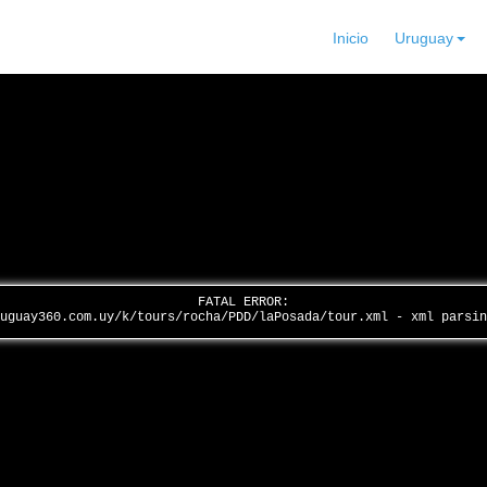
Inicio
Uruguay
FATAL ERROR:
ruguay360.com.uy/k/tours/rocha/PDD/laPosada/tour.xml - xml parsi