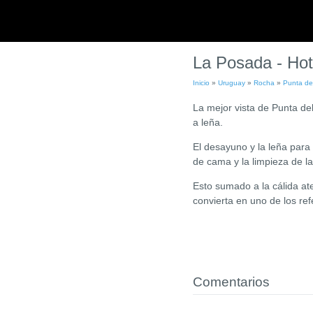
La Posada - Ho
Inicio
»
Uruguay
»
Rocha
»
Punta de
La mejor vista de Punta de
a leña.
El desayuno y la leña para 
de cama y la limpieza de la
Esto sumado a la cálida a
convierta en uno de los re
Comentarios