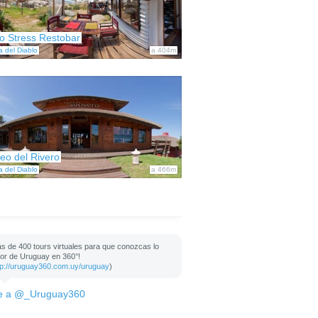
o Stress Restobar
a del Diablo
a 404m
eo del Rivero
a del Diablo
a 466m
s de 400 tours virtuales para que conozcas lo
or de Uruguay en 360°!
tp://uruguay360.com.uy/uruguay
)
e a @_Uruguay360