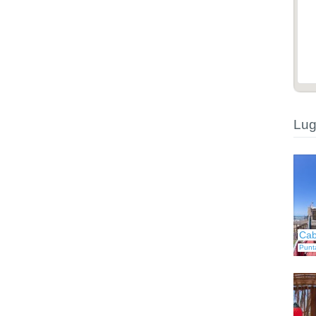
Lug
Cab
Punt