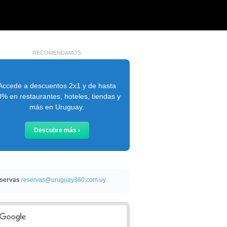
RECOMENDAMOS
Accede a descuentos 2x1 y de hasta
% en restaurantes, hoteles, tiendas y
más en Uruguay.
Descubre más ›
servas
reservas@uruguay360.com.uy