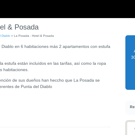
tel & Posada
l Diablo
»
La Posada - Hotel & Posada
l Diablo en 6 habitaciones más 2 apartamentos con estufa
30
la estufa están incluídos en las tarifas, así como la ropa
s habitaciones.
tención de sus dueños han heccho que La Posada se
ferentes de Punta del Diablo
Re